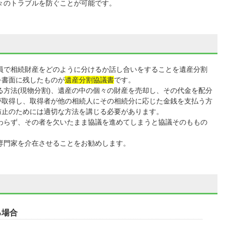
々のトラブルを防ぐことが可能です。
で相続財産をどのように分けるか話し合いをすることを遺産分割
を書面に残したものが
遺産分割協議書
です。
る方法(現物分割)、遺産の中の個々の財産を売却し、その代金を配分
者が取得し、取得者が他の相続人にその相続分に応じた金銭を支払う方
防止のためには適切な方法を講じる必要があります。
わらず、その者を欠いたまま協議を進めてしまうと協議そのももの
専門家を介在させることをお勧めします。
る場合