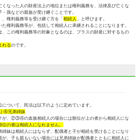
亡くなった人の財産法上の地位または権利義務を、法律及び亡くな
子・孫などの親族が受け継ぐことです。
」、権利義務等を受け継ぐ方を「
相続人
」と呼びます。
いた権利義務等が、包括して相続人に承継されることになります。
は、この権利義務等の対象となるのは、プラスの財産に対するもの
まれる
のです。
について、民法は以下のように定めています。
) ④兄弟姉妹
すが、②③④の血族相続人の場合には順位が上の者から相続人にな
順位の者は相続人になれません。
弟姉妹は相続人にはならず、配偶者と子が相続を受けることになり
親が、子も親もいない場合には兄弟姉妹が配偶者とともに相続人に