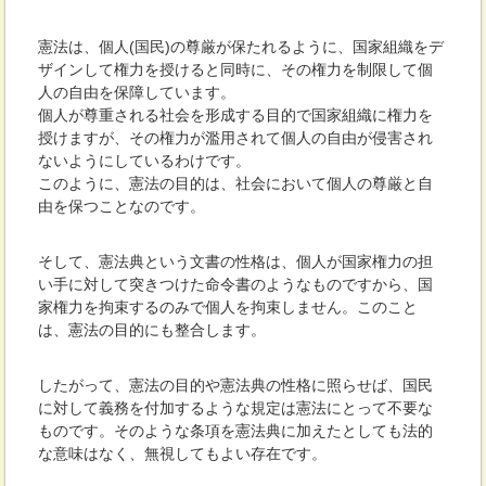
憲法は、個人(国民)の尊厳が保たれるように、国家組織をデ
ザインして権力を授けると同時に、その権力を制限して個
人の自由を保障しています。
個人が尊重される社会を形成する目的で国家組織に権力を
授けますが、その権力が濫用されて個人の自由が侵害され
ないようにしているわけです。
このように、憲法の目的は、社会において個人の尊厳と自
由を保つことなのです。
そして、憲法典という文書の性格は、個人が国家権力の担
い手に対して突きつけた命令書のようなものですから、国
家権力を拘束するのみで個人を拘束しません。このこと
は、憲法の目的にも整合します。
したがって、憲法の目的や憲法典の性格に照らせば、国民
に対して義務を付加するような規定は憲法にとって不要な
ものです。そのような条項を憲法典に加えたとしても法的
な意味はなく、無視してもよい存在です。