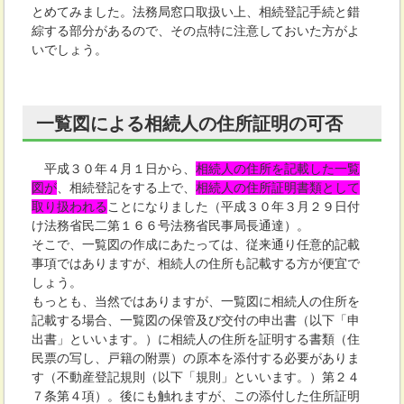
とめてみました。法務局窓口取扱い上、相続登記手続と錯
綜する部分があるので、その点特に注意しておいた方がよ
いでしょう。
一覧図による相続人の住所証明の可否
平成３０年４月１日から、
相続人の住所を記載した一覧
図が
、相続登記をする上で、
相続人の住所証明書類として
取り扱われる
ことになりました（平成３０年３月２９日付
け法務省民二第１６６号法務省民事局長通達）。
そこで、一覧図の作成にあたっては、従来通り任意的記載
事項ではありますが、相続人の住所も記載する方が便宜で
しょう。
もっとも、当然ではありますが、一覧図に相続人の住所を
記載する場合、一覧図の保管及び交付の申出書（以下「申
出書」といいます。）に相続人の住所を証明する書類（住
民票の写し、戸籍の附票）の原本を添付する必要がありま
す（不動産登記規則（以下「規則」といいます。）第２４
７条第４項）。後にも触れますが、この添付した住所証明