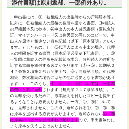
添付書類は原則返却、一部例外あり。
申出書には、①「被相続人の出生時からの戸籍謄本等」
以外に、②被相続人の最後の住所を証する書面、③相続人
の戸籍謄本又は抄本、④申出人の本人確認書類（運転免許
証、マイナンバーカード又は住民票の写しのコピーで、申
出人が原本と相違ない旨を記載（以下「原本証明」といい
ます。）したもの。）、⑤代理人による申出の場合、代理
人の権限を証する書面（原本証明必要※下記参照。）、⑥
一覧図に相続人の住所を記載知る場合、各相続人の住所を
証する書面を添付する必要があります（①〜⑤：規則第２
４７条第３項第２号乃至第７号、⑥：同条第４項。※代襲
相続、数次相続の場合にはその他に必要となる書類があり
ます。）。このうち、
①、②、③、⑥については、一覧図
の交付と共に返却
されます（規則第２４７条第６項）。こ
の返却を受けるために、原本証明を付したコピーを提出す
るようなことは必要ありません。一方、④、⑤について
は、返却されません。この点、返却される①、②、③、⑥
は原本を提出する必要がありますが、返却されない
④、⑤
は原本のコピーを提出すれば足ります
ので、申出書添付に
より原本を失うことはありません。