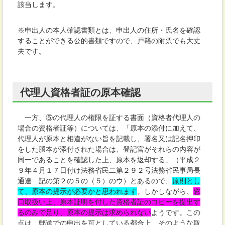
該当します。
※申出人の本人確認書類とは、申出人の住所・氏名を確認
することができる公的書類ですので、戸籍の附票でも大丈
夫です。
代理人資格者証の原本確認
一方、⑤の代理人の権限を証する書面（資格者代理人の
場合の資格者証等）については、「原本の添付に加えて、
代理人が原本と相違がない旨を記載し、署名又は記名押印
をした謄本が添付された場合は、登記官がそれらの内容が
同一であることを確認した上、原本を返却する」（平成２
９年４月１７日付け法務省民二第２９２号法務省民事局長
通達 記の第２の５の（５）のウ）とあるので、
原則とし
て、原本の提示が必要かと思われます
。しかしながら、
窓
口取扱い上、原本証明を付した資格者証のコピーを提出す
るのみで足り、原本の提示は求められない
ようです。この
点は、郵送での申出を可としている都合上、そのような取