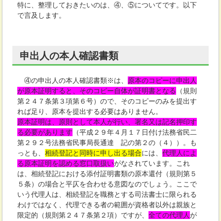
特に、整理しておきたいのは、④、⑤についてです。以下
で言及します。
申出人の本人確認書類
④の申出人の本人確認書類※は、
原本のコピーに申出人
が原本証明すると、そのコピー自体が証明書となる
（規則
第２４７条第３項第６号）ので、そのコピーのみを提出す
れば足り、原本を提出する必要はありません。
原本証明は、原則として本人が行い、署名又は記名押印す
る必要があります
（平成２９年４月１７日付け法務省民二
第２９２号法務省民事局長通達 記の第２の（４））。も
っとも、
相続登記と同時に申し出る場合
には、
代理人によ
る原本証明を認める窓口取扱い
がなされています。これ
は、相続登記における添付証明書類の原本還付（規則第５
５条）の場合と平仄を合わせる意図なのでしょう。ここで
いう代理人は、相続登記を職務とする司法書士に限られる
わけではなく、代理できる者の範囲が資格者以外は親族と
限定的（規則第２４７条第２項）ですが、
全ての代理人
が