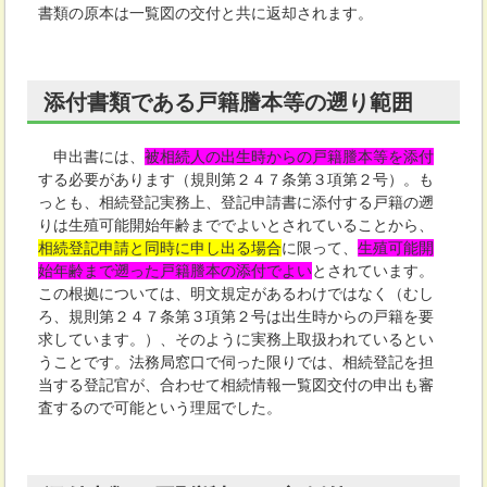
書類の原本は一覧図の交付と共に返却されます。
添付書類である戸籍謄本等の遡り範囲
申出書には、
被相続人の出生時からの戸籍謄本等を添付
する必要があります（規則第２４７条第３項第２号）。も
っとも、相続登記実務上、登記申請書に添付する戸籍の遡
りは生殖可能開始年齢まででよいとされていることから、
相続登記申請と同時に申し出る場合
に限って、
生殖可能開
始年齢まで遡った戸籍謄本の添付でよい
とされています。
この根拠については、明文規定があるわけではなく（むし
ろ、規則第２４７条第３項第２号は出生時からの戸籍を要
求しています。）、そのように実務上取扱われているとい
うことです。法務局窓口で伺った限りでは、相続登記を担
当する登記官が、合わせて相続情報一覧図交付の申出も審
査するので可能という理屈でした。