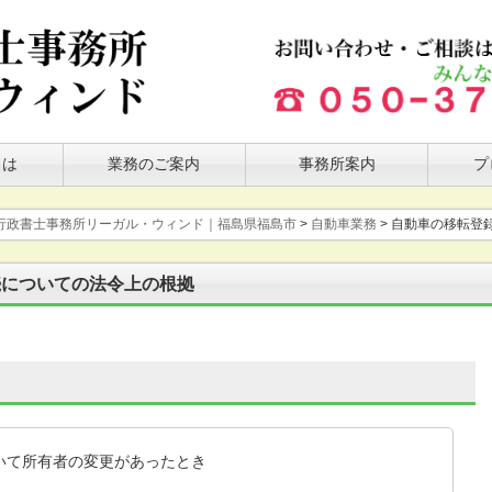
とは
業務のご案内
事務所案内
プ
行政書士事務所リーガル・ウィンド｜福島県福島市
>
自動車業務
>
自動車の移転登
続についての法令上の根拠
いて所有者の変更があったとき