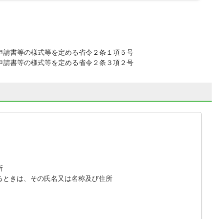
請書等の様式等を定める省令２条１項５号
請書等の様式等を定める省令２条３項２号
所
るときは、その氏名又は名称及び住所