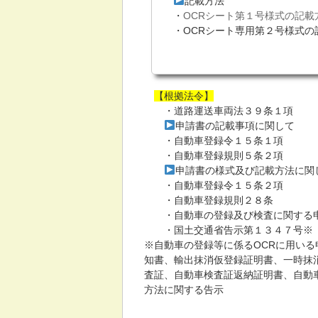
記載方法
・
OCRシート第１号様式の記載
・OCRシート専用第２号様式の
【根拠法令】
・道路運送車両法３９条１項
申請書の記載事項に関して
・自動車登録令１５条１項
・自動車登録規則５条２項
申請書の様式及び記載方法に関
・自動車登録令１５条２項
・自動車登録規則２８条
・自動車の登録及び検査に関する申
・国土交通省告示第１３４７号※
※自動車の登録等に係るOCRに用い
知書、輸出抹消仮登録証明書、一時抹
査証、自動車検査証返納証明書、自動
方法に関する告示