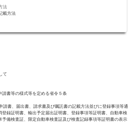
方法
記載方法
して
請書等の様式等を定める省令５条
る申請書、届出書、請求書及び嘱託書の記載方法並びに登録事項等通
消登録証明書、輸出予定届出証明書、登録事項等証明書、自動車検
車予備検査証、限定自動車検査証及び検査記録事項等証明書の表示