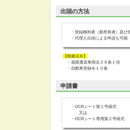
出頭の方法
・登録権利者（新所有者）及び
・代理人出頭による申請も可能
【根拠法令】
・道路運送車両法３９条１項
・自動車登録令１０条
申請書
・OCRシート第１号様式
又は
・OCRシート専用第２号様式